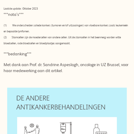
Laatste update : Oktober 2023
***nota’s***
(1) We onderscheiden soliede kankers (tumoren en/of uitzaaiingen) van vloeibare kankers zoals leukemieën
en bepaalde lymfomen.
(2) Stamcellen zijn de moedercellen van andere cellen. Uit de stamcellen in het beenmerg worden witte
bloedcellen, rode bloedcellen en bloedplaatjes aangemaakt.
***bedanking***
Met dank aan Prof. dr. Sandrine Aspeslagh, oncologe in UZ Brussel, voor
haar medewerking aan dit artikel.