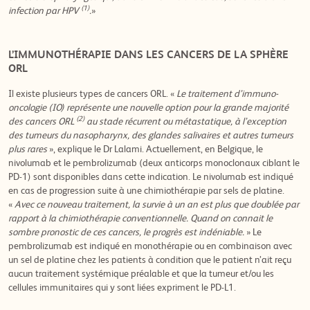
(1)
infection par HPV
.
»
L’IMMUNOTHÉRAPIE DANS LES CANCERS DE LA SPHÈRE
ORL
Il existe plusieurs types de cancers ORL. «
Le traitement d’immuno-
oncologie (IO) représente une nouvelle option pour la grande majorité
(2)
des cancers ORL
au stade récurrent ou métastatique, à l’exception
des tumeurs du nasopharynx, des glandes salivaires et autres tumeurs
plus rares
», explique le Dr Lalami. Actuellement, en Belgique, le
nivolumab et le pembrolizumab (deux anticorps monoclonaux ciblant le
PD-1) sont disponibles dans cette indication. Le nivolumab est indiqué
en cas de progression suite à une chimiothérapie par sels de platine.
«
Avec ce nouveau traitement, la survie à un an est plus que doublée par
rapport à la chimiothérapie conventionnelle. Quand on connait le
sombre pronostic de ces cancers, le progrès est indéniable.
» Le
pembrolizumab est indiqué en monothérapie ou en combinaison avec
un sel de platine chez les patients à condition que le patient n’ait reçu
aucun traitement systémique préalable et que la tumeur et/ou les
cellules immunitaires qui y sont liées expriment le PD-L1.