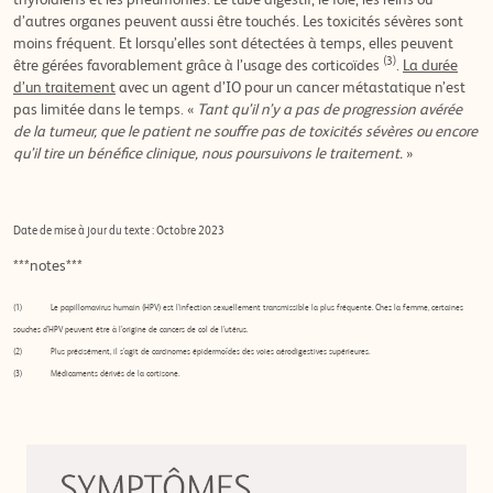
thyroïdiens et les pneumonies. Le tube digestif, le foie, les reins ou
d’autres organes peuvent aussi être touchés. Les toxicités sévères sont
moins fréquent. Et lorsqu’elles sont détectées à temps, elles peuvent
(3)
être gérées favorablement grâce à l’usage des corticoïdes
.
La durée
d’un traitement
avec un agent d’IO pour un cancer métastatique n’est
pas limitée dans le temps. «
Tant qu’il n’y a pas de progression avérée
de la tumeur, que le patient ne souffre pas de toxicités sévères ou encore
qu’il tire un bénéfice clinique, nous poursuivons le traitement.
»
Date de mise à jour du texte : Octobre 2023
***notes***
(1) Le papillomavirus humain (HPV) est l’infection sexuellement transmissible la plus fréquente. Chez la femme, certaines
souches d’HPV peuvent être à l’origine de cancers de col de l’utérus.
(2) Plus précisément, il s’agit de carcinomes épidermoïdes des voies aérodigestives supérieures.
(3) Médicaments dérivés de la cortisone.