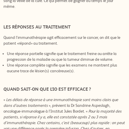
sang la veille de la cure. Ce qui permet de gagner du temps le jour
même.
LES RÉPONSES AU TRAITEMENT
Quand l’immunothérapie agit efficacement sur le cancer, on dit que le
patient «répond» au traitement.
Une réponse partielle signifie que le traitement freine ou arrête la
progression de la maladie ou que la tumeur diminue de volume.
Une réponse complète signifie que les examens ne montrent plus
aucune trace de lésion(s) cancéreuse(s).
QUAND SAIT-ON QUE L’IO EST EFFICACE ?
«
Les délais de réponse à une immunothérapie sont moins clairs que
dans d’autres traitements
», prévient la Dr Sandrine Aspeslagh,
oncologue-immunologue à l’Institut Jules Bordet. «
Pour la majorité des
patients, si réponse il y a, elle est constatée après 2 ou 3 mois
d’immunothérapie. Chez certains, c’est (beaucoup) plus rapide : on peut
voir une différence après la première infusion. Chez d’autres, en