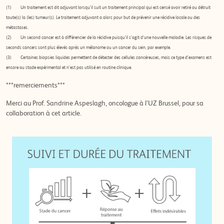
(1)
Un traitement est dit adjuvant lorsqu’il suit un traitement principal qui est censé avoir retiré ou détruit
toute(s) la (les) tumeur(s). Le traitement adjuvant a alors pour but de prévenir une récidive locale ou des
métastases.
(2) Un second cancer est à différencier de la récidive puisqu’il s’agit d’une nouvelle maladie. Les risques de
seconds cancers sont plus élevés après un mélanome ou un cancer du sein, par exemple.
(3) Certaines biopsies liquides permettent de détecter des cellules cancéreuses, mais ce type d’examens est
encore au stade expérimental et n’est pas utilisé en routine clinique.
***remerciements***
Merci au Prof. Sandrine Aspeslagh, oncologue à l’UZ Brussel, pour sa
collaboration à cet article.